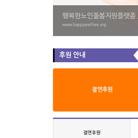
행복한노인돌봄지원플랫폼 
www.happywelfare.org
후원 안내
결연후원
결연후원