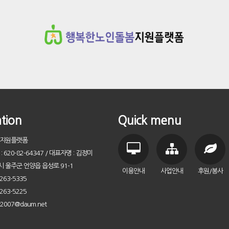
tion
Quick menu
지원플랫폼
620-82-64347 / 대표자명 : 김정미
시 울주군 언양읍 읍성로 91-1
이용안내
사업안내
후원/봉사
263-5335
263-5225
y2007@daum.net